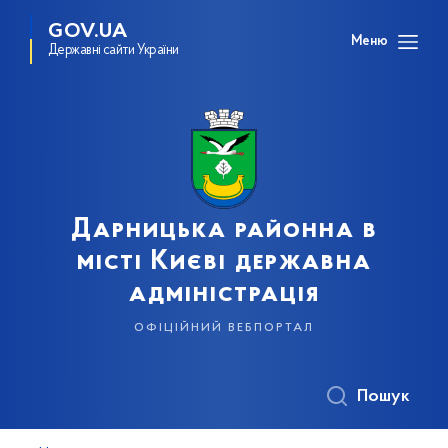
GOV.UA
Меню
Державні сайти України
Дарницька районна в
місті Києві державна
адміністрація
офіційний вебпортал
Пошук