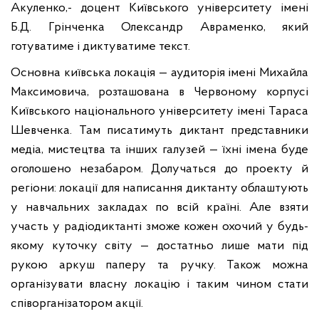
Акуленко,
- доцент Київського університету імені
Б.Д. Грінченка Олександр Авраменко, який
готуватиме і диктуватиме текст.
Основна київська локація — аудиторія імені Михайла
Максимовича, розташована в Червоному корпусі
Київського національного університету імені Тараса
Шевченка. Там писатимуть диктант представники
медіа, мистецтва та інших галузей — їхні імена буде
оголошено незабаром. Долучаться до проекту й
регіони: локації для написання диктанту облаштують
у навчальних закладах по всій країні. Але взяти
участь у радіодиктанті зможе кожен охочий у будь-
якому куточку світу — достатньо лише мати під
рукою аркуш паперу та ручку. Також можна
організувати власну локацію і таким чином стати
співорганізатором акції.