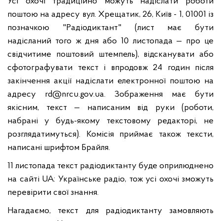
Усі охочі традиційно можуть надіслати роботи
поштою на адресу вул. Хрещатик, 26, Київ - 1, 01001 із
позначкою "Радіодиктант" (лист має бути
надісланий того ж дня або 10 листопада — про це
свідчитиме поштовий штемпель), відсканувати або
сфотографувати текст і впродовж 24 годин після
закінчення акції надіслати електронної поштою на
адресу
rd@nrcu.gov.ua
. Зображення має бути
якісним, текст — написаним від руки (роботи,
набрані у будь-якому текстовому редакторі, не
розглядатимуться). Комісія приймає також тексти,
написані шрифтом Брайля.
11 листопада текст радіодиктанту буде оприлюднено
на сайті UA: Українське радіо, тож усі охочі зможуть
перевірити свої знання.
Нагадаємо, текст для радіодиктанту замовляють