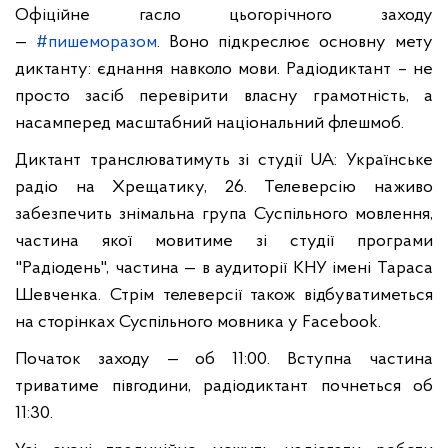
Офіційне гасло цьогорічного заходу
—
#
пишеморазом
. Воно підкреслює основну мету
диктанту: єднання навколо мови. Радіодиктант – не
просто засіб перевірити власну грамотність, а
насамперед масштабний національний флешмоб.
Диктант транслюватимуть зі студії UA: Українське
радіо на Хрещатику, 26. Телеверсію наживо
забезпечить знімальна група Суспільного мовлення,
частина якої мовитиме зі студії програми
"Радіодень", частина — в аудиторії КНУ імені Тараса
Шевченка. Стрім телеверсії також відбуватиметься
на сторінках Суспільного мовника у Facebook.
Початок заходу — об 11:00. Вступна частина
триватиме півгодини, радіодиктант почнеться об
11:30.