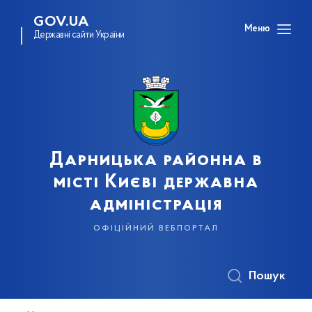
GOV.UA
Меню
Державні сайти України
Дарницька районна в
місті Києві державна
адміністрація
офіційний вебпортал
Пошук