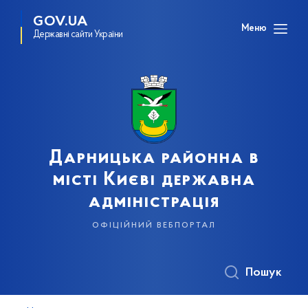
GOV.UA
Меню
Державні сайти України
Дарницька районна в
місті Києві державна
адміністрація
офіційний вебпортал
Пошук