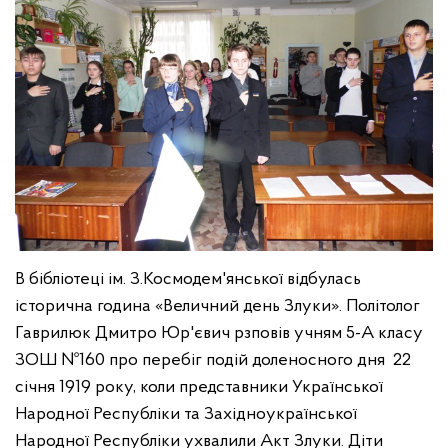
В бібліотеці ім. З.Космодем'янської відбулась
історична година «Величний день Злуки». Політолог
Гаврилюк Дмитро Юр'євич рзповів учням 5-А класу
ЗОШ №160 про перебіг подій доленосного дня 22
січня 1919 року, коли представники Української
Народної Республіки та Західноукраїнської
Народної Республіки ухвалили Акт Злуки. Діти