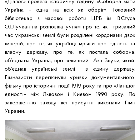
«Діалог» провела історичну годину «Соборна мати
Україна – одна на всіх як оберіг». Головний
бібліотекар з масової роботи ЦРБ ім. В.Стуса
О.І.Лучканіна розповіла учням про те, як тривалий
час українські землі були розділені кордонами двох
імперій, про те, як українці мріяли про єдність та
власну державу, про те, як постала соборна,
об’єднана Україна, про величний Акт Злуки, який
об’єднав українські землі в єдину державу.
Гімназисти переглянули уривки документального
фільму про історичні події 1919 року та про «Ланцюг
єдності» між Львовом і Києвом 1990 року. По
завершенню заходу всі присутні виконали Гімн
України.