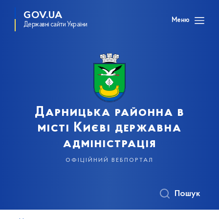
GOV.UA
Меню
Державні сайти України
Дарницька районна в
місті Києві державна
адміністрація
офіційний вебпортал
Пошук