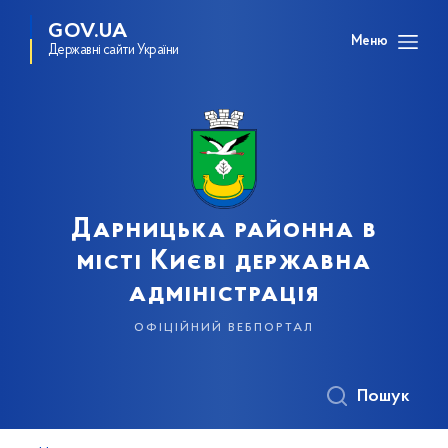
GOV.UA
Меню
Державні сайти України
Дарницька районна в
місті Києві державна
адміністрація
офіційний вебпортал
Пошук