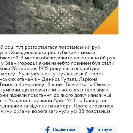
20 році тут розгортається повстанський рух.
ула «Холодноярська республіка» в межах
областей. З метою обезголовити повстанський рух,
в у Звенигородці, який начебто повинен був стати
оли 28 вересня 1922 року на з’їзд прибули
астку і були ув’язнені у Лук’янівській тюрмі.
нських отаманів – Дениса Гупала, Ларіона
 Тимоша Компанійця, Василя Ткаченка та Олексія
уміючи, що втрачати їм нічого, в’язні вирішили
они підняли повстання, до якого долучилися інші
сть України: старшини Армії УНР та Галицької
рушницями та відчинити камери. Проте вирватися
чими силами ворога загинули усі 38 повстанців.
Поділитися
Твітнути