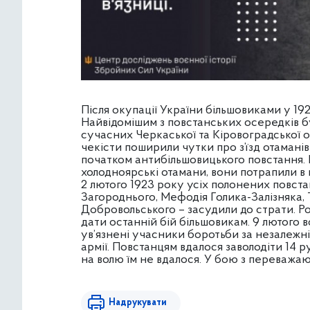
Після окупації України більшовиками у 19
Найвідомішим з повстанських осередків б
сучасних Черкаської та Кіровоградської 
чекісти поширили чутки про з’їзд отамані
початком антибільшовицького повстання. К
холодноярські отамани, вони потрапили в п
2 лютого 1923 року усіх полонених повста
Загороднього, Мефодія Голика-Залізняка,
Добровольського – засудили до страти. Роз
дати останній бій більшовикам. 9 лютого в
ув’язнені учасники боротьби за незалежні
армії. Повстанцям вдалося заволодіти 14 
на волю їм не вдалося. У бою з переважаю
Надрукувати