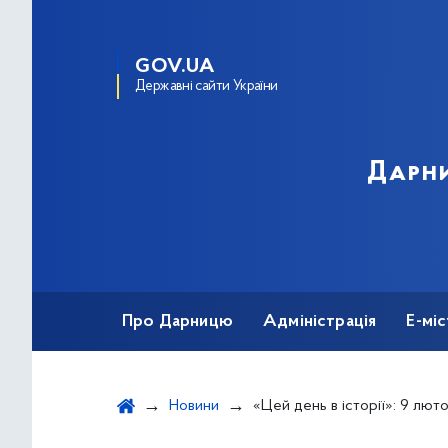
GOV.UA
Державні сайти України
Дарни
Про Дарницю
Адміністрація
Е-мі
Новини
«Цей день в історії»: 9 лютого 1923 року відбулося повстання хол