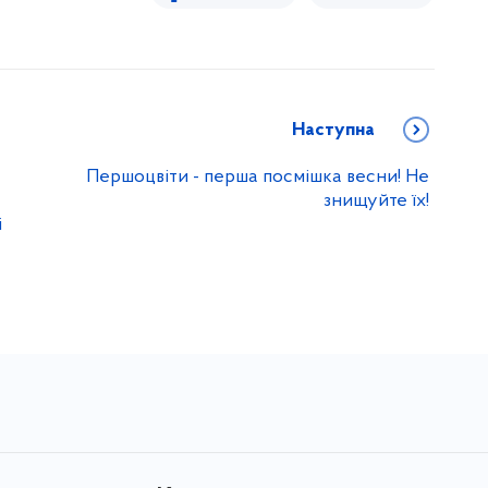
Наступна
Першоцвіти - перша посмішка весни! Не
знищуйте їх!
і