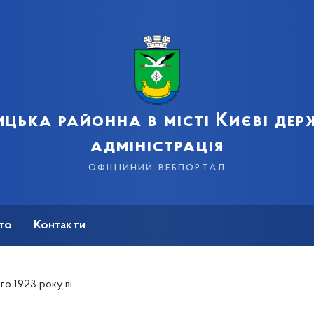
цька районна в місті Києві де
адміністрація
офіційний вебпортал
сто
Контакти
одноярців у Лук’янівській в’язниці.