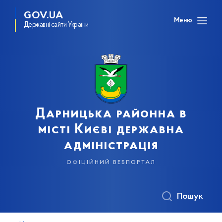
GOV.UA
Меню
Державні сайти України
Дарницька районна в
місті Києві державна
адміністрація
офіційний вебпортал
Пошук