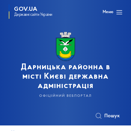
GOV.UA
Меню
Державні сайти України
Дарницька районна в
місті Києві державна
адміністрація
офіційний вебпортал
Пошук