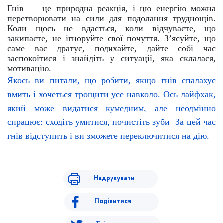
Гнів — це природна реакція, і цю енергію можна
перетворювати на сили для подолання труднощів.
Коли щось не вдається, коли відчуваєте, що
закипаєте, не ігноруйте свої почуття. З’ясуйте, що
саме вас дратує, подихайте, дайте собі час
заспокоїтися і знайдіть у ситуації, яка склалася,
мотивацію.
Якось ви питали, що робити, якщо гнів спалахує
вмить і хочеться трощити усе навколо. Ось лайфхак,
який може видатися кумедним, але неодмінно
спрацює: сходіть умитися, почистіть зуби За цей час
гнів відступить і ви зможете переключитися на дію.
Надрукувати
Поділитися