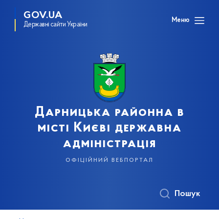
GOV.UA
Меню
Державні сайти України
Дарницька районна в
місті Києві державна
адміністрація
офіційний вебпортал
Пошук