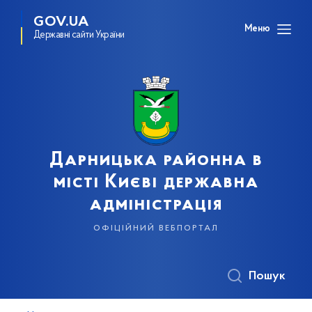
GOV.UA
Меню
Державні сайти України
Дарницька районна в
місті Києві державна
адміністрація
офіційний вебпортал
Пошук