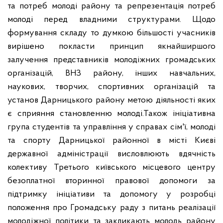
та потреб молоді району та репрезентація потреб
молоді перед владними структурами. Щодо
формування складу то думкою більшості учасників
вирішено покласти принцип якнайширшого
залучення представників молодіжних громадських
організацій, ВНЗ району, інших навчальних,
наукових, творчих, спортивних організацій та
установ Дарницького району метою діяльності яких
є сприяння становленню молоді.
Також ініціативна
група студентів та управління у справах сім'ї, молоді
та спорту Дарницької районної в місті Києві
державної адміністрації висловлюють вдячність
колективу Третього київського місцевого центру
безоплатної вторинної правової допомоги за
підтримку ініціативи та допомогу у розробці
положення про Громадську раду з питань реалізації
молодіжної політики та закликають молодь району