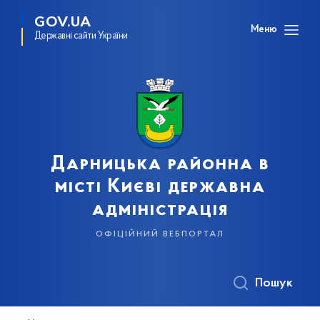
GOV.UA
Меню
Державні сайти України
Дарницька районна в
місті Києві державна
адміністрація
офіційний вебпортал
Пошук