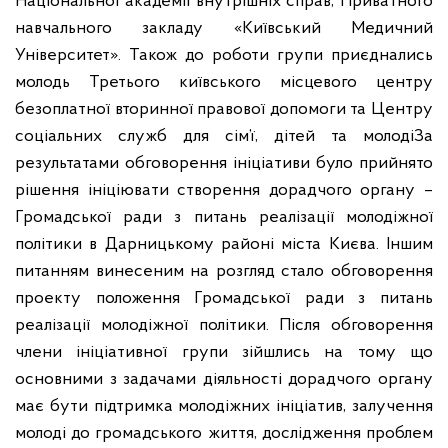
Національної академії внутрішніх справ, Приватного
навчального закладу «Київський Медичний
Університет». Також до роботи групи приєднались
молодь Третього київського місцевого центру
безоплатної вторинної правової допомоги та Центру
соціальних служб для сім’ї, дітей та молоді
За
результатами обговорення ініціативи було прийнято
рішення ініціювати створення дорадчого органу –
Громадської ради з питань реалізації молодіжної
політики в Дарницькому районі міста Києва. Іншим
питанням винесеним на розгляд стало обговорення
проекту положення Громадської ради з питань
реалізації молодіжної політики. Після обговорення
члени ініціативної групи зійшлись на тому що
основними з задачами діяльності дорадчого органу
має бути підтримка молодіжних ініціатив, залучення
молоді до громадського життя, дослідження проблем