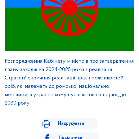
Розпорядження Кабінету міністрів про затвердження
плану заходів на 2024-2025 роки з реалізації
Стратегії сприяння реалізації прав і можливостей
осіб, які належать до ромської національної
меншини, в українському суспільстві на період до
2030 року
Надрукувати
Поділитися