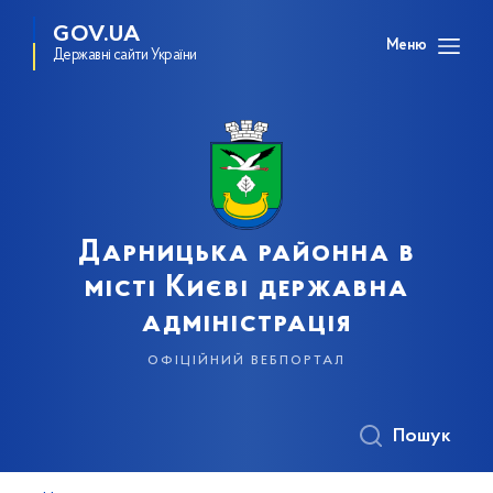
GOV.UA
Меню
Державні сайти України
Дарницька районна в
місті Києві державна
адміністрація
офіційний вебпортал
Пошук