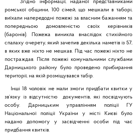
Згідно інформації, наданої представниками
ромської общини, 100 сімей, що мешкали в таборі,
виїхали напередодні пожежі за власним бажанням та
попередньою домовленістю своїх керівників
(баронів). Пожежа виникла внаслідок стихійного
спалаху очерету, який зачепив декілька наметів із 57,
в яких вже ніхто не мешкав. Під час пожежі ніхто не
постраждав. Після пожежі комунальними службами
Дарницького району було проведено прибирання
території, на якій розміщувався табір.
Інші 18 чоловік не мали змоги придбати квитки у
зв’язку із відсутністю документів, які посвідчують
особу. Дарницьким управлінням поліції ГУ
Національної поліції України у місті Києві було
надано допомогу у засвідченні особи під час
придбання квитків.