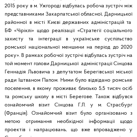
2015 року в м. Ужгороді відбулась робоча зустріч між
представниками Закарпатської обласної, Дарницької
районної в місті Києві державних адміністрацій та
БФ «Чіріклі» щодо реалізації «Стратегії соціального
захисту та інтеграції в українське суспільство
ромської національної меншини на період до 2020
року». В рамках робочої зустрічі відбулась зустріч на
той момент голови Дарницької адміністрації Сінцова
Геннадія Львовича з депутатом Берегівської міської
ради Іштваном Папом. Ними було відвідано ромське
поселення, в якому проживає близько 5,5 тисяч осіб
та ромську школу в місті Берегове. Також відбувся
ознайомчий візит Сінцова Г.Л. у м. Страсбург
(Франція). Ознайомчий візит було організовано з
метою отримання необхідної інформації щодо
проектів і напрацювань, що вже впроваджено у