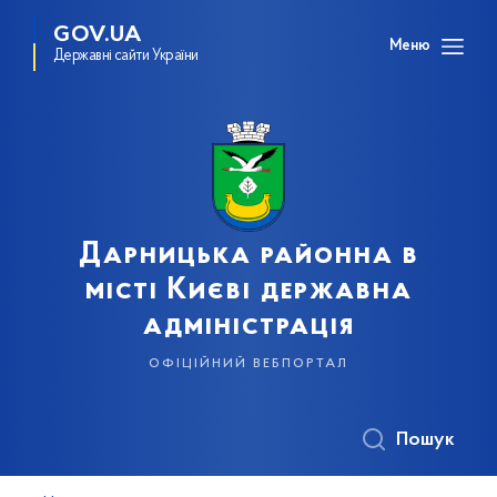
GOV.UA
Меню
Державні сайти України
Дарницька районна в
місті Києві державна
адміністрація
офіційний вебпортал
Пошук