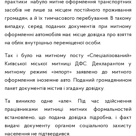
практики набуло митне оформлення транспортних
засобів не лише за місцем постійного проживання
громадян, а й їх тимчасового перебування. В такому
випадку, серед поданих документів при митному
оформленні автомобіля має місце довідка про взяття
на облік внутрішньо переміщеної особи.
Так і було на митному посту «Спеціалізований»
Київської міської митниці ДФС. Декларантом у
митному режимі «імпорт» заявлено до митного
оформлення іноземне авто. Поданий громадянином
пакет документів містив і згадану довідку.
Та виникло одне «але». Під час здійснення
працівниками митниці митних формальностей
встановлено, що подана довідка підробна, і факт
видачі документу органом соціального захисту
населення не підтвердився.