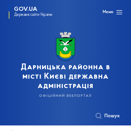
GOV.UA
Меню
Державні сайти України
Дарницька районна в
місті Києві державна
адміністрація
офіційний вебпортал
Пошук