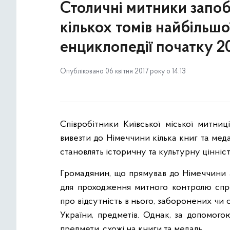
Столичні митники запоб
кількох томів найбільшо
енциклопедії початку 20
Опубліковано 06 квітня 2017 року о 14:13
Співробітники Київської міської митни
вивезти до Німеччини кілька книг та мед
становлять історичну та культурну цінніст
Громадянин, що прямував до Німеччини а
для проходження митного контролю спр
про відсутність в нього, заборонених ч
України, предметів. Однак, за допомого
предмети, схожі на книги та медаль.