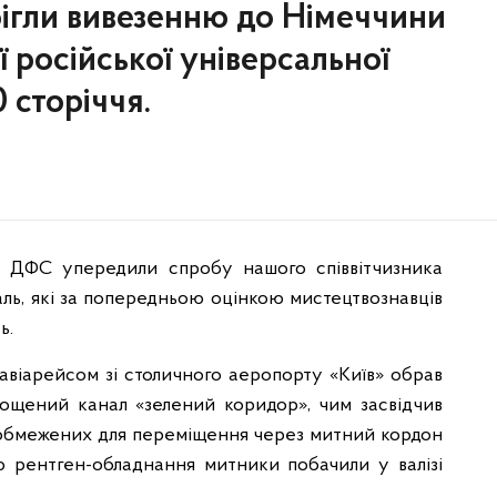
ігли вивезенню до Німеччини
ї російської універсальної
 сторіччя.
ці ДФС упередили спробу нашого співвітчизника
аль, які за попередньою оцінкою мистецтвознавців
ь.
віарейсом зі столичного аеропорту «Київ» обрав
ощений канал «зелений коридор», чим засвідчив
и обмежених для переміщення через митний кордон
ю рентген-обладнання митники побачили у валізі