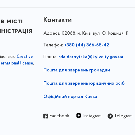
Контакти
в місті
ністрація
Адреса:
02068, м. Київ, вул. О. Кошиця, 11
Телефон:
+380 (44) 366-55-42
ліцензією
Пошта:
rda.darnytska@kyivcity.gov.ua
Creative
,
ernational license
Пошта для звернень громадян
Пошта для звернень юридичних осіб
Офіційний портал Києва
Facebook
Instagram
Telegram