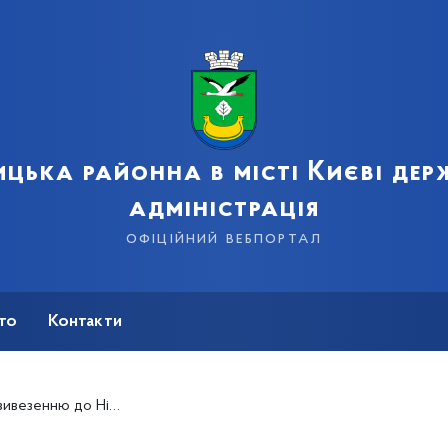
цька районна в місті Києві де
адміністрація
офіційний вебпортал
сто
Контакти
 універсальної енциклопедії початку 20 сторіччя.