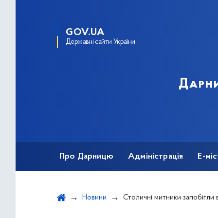
GOV.UA
Державні сайти України
Дарни
Про Дарницю
Адміністрація
Е-мі
Новини
Столичні митники запобігли вивезенню до Німеччини кількох томів найбільшої російської