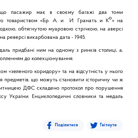
, що пасажир має в своєму багажі два томи
о
го товариством «Бр. А. и И. Гранатъ и К
» на
олодкою, обтягнутою муаровою стрічкою, на аверсі
на реверсі викарбована дата - 1945.
едаль придбані ним на одному з ринків столиці, а,
хопленням до колекціонування.
ом «зеленого коридору» та на відсутність у нього
ня предметів, що можуть становити історичну чи ж
 митницею ДФС складено протокол про порушення
ксу України. Енциклопедичні словники та медаль
Поділитися
Твітнути