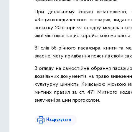
При детальному огляді встановлено
«Энциклопедического словаря», видано
початку 20 сторіччя та одну медаль з к
якої містився напис корейською мовою, а 
Зі слів 55-річного пасажира, книги та м
власне, мету придбання пояснив своїм за
З огляду на самостійне обрання пасажир
дозвільних документів на право вивезен
культурну цінність, Київською міською
митних правил за ст. 471 Митного коде
вилучені за цим протоколом.
Надрукувати