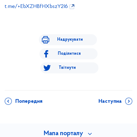
t.me/+EbXZHBfHXbszY2I6
Надрукувати
Поділитися
Твітнути
Попередня
Наступна
Мапа порталу