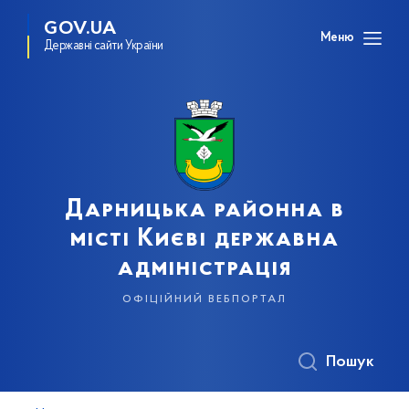
GOV.UA
Меню
Державні сайти України
Дарницька районна в
місті Києві державна
адміністрація
офіційний вебпортал
Пошук