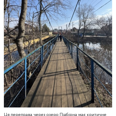
Ця переправа через озеро Підбірна має критичне