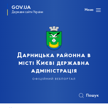
GOV.UA
Меню
Державні сайти України
Дарницька районна в
місті Києві державна
адміністрація
офіційний вебпортал
Пошук