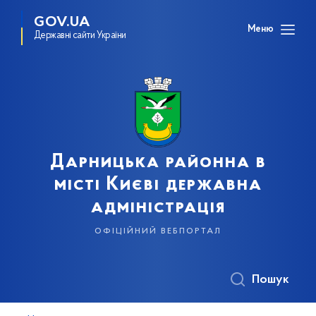
GOV.UA
Меню
Державні сайти України
Дарницька районна в
місті Києві державна
адміністрація
офіційний вебпортал
Пошук