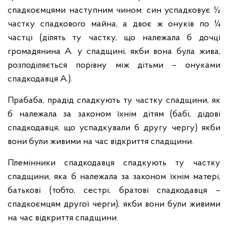
спадкоємцями наступним чином: син успадковує ½
частку спадкового майна, а двоє ж онуків по ¼
частці (ділять ту частку, що належала б дочці
громадянина А. у спадщині, якби вона була жива,
розподіляється порівну між дітьми – онуками
спадкодавця А.).
Прабаба, прадід спадкують ту частку спадщини, як
б належала за законом їхнім дітям (бабі, дідові
спадкодавця, що успадкували б другу чергу) якби
вони були живими на час відкриття спадщини.
Племінники спадкодавця спадкують ту частку
спадщини, яка б належала за законом їхнім матері,
батькові (тобто, сестрі, братові спадкодавця –
спадкоємцям другої черги), якби вони були живими
на час відкриття спадщини.