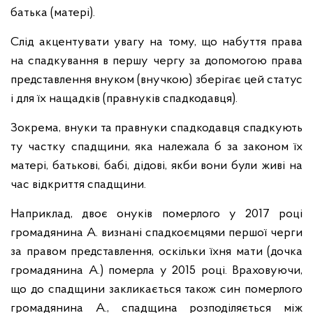
батька (матері).
Слід акцентувати увагу на тому, що набуття права
на спадкування в першу чергу за допомогою права
представлення внуком (внучкою) зберігає цей статус
і для їх нащадків (правнуків спадкодавця).
Зокрема, внуки та правнуки спадкодавця спадкують
ту частку спадщини, яка належала б за законом їх
матері, батькові, бабі, дідові, якби вони були живі на
час відкриття спадщини.
Наприклад, двоє онуків померлого у 2017 році
громадянина А. визнані спадкоємцями першої черги
за правом представлення, оскільки їхня мати (дочка
громадянина А.) померла у 2015 році. Враховуючи,
що до спадщини закликається також син померлого
громадянина А., спадщина розподіляється між