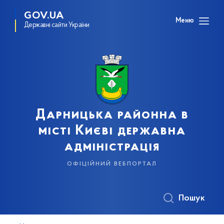
GOV.UA
Меню
Державні сайти України
Дарницька районна в
місті Києві державна
адміністрація
офіційний вебпортал
Пошук