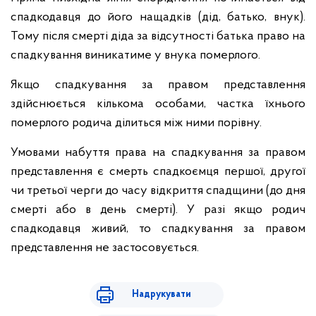
спадкодавця до його нащадків (дід, батько, внук).
Тому після смерті діда за відсутності батька право на
спадкування виникатиме у внука померлого.
Якщо спадкування за правом представлення
здійснюється кількома особами, частка їхнього
померлого родича ділиться між ними порівну.
Умовами набуття права на спадкування за правом
представлення є смерть спадкоємця першої, другої
чи третьої черги до часу відкриття спадщини (до дня
смерті або в день смерті). У разі якщо родич
спадкодавця живий, то спадкування за правом
представлення не застосовується.
Надрукувати