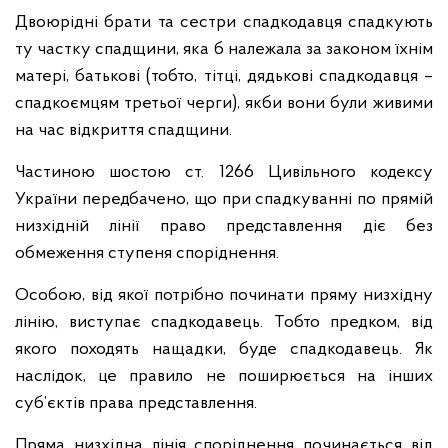
Двоюрідні брати та сестри спадкодавця спадкують
ту частку спадщини, яка б належала за законом їхнім
матері, батькові (тобто, тітці, дядькові спадкодавця –
спадкоємцям третьої черги), якби вони були живими
на час відкриття спадщини.
Частиною шостою ст. 1266 Цивільного кодексу
України передбачено, що при спадкуванні по прямій
низхідній лінії право представлення діє без
обмеження ступеня споріднення.
Особою, від якої потрібно починати пряму низхідну
лінію, виступає спадкодавець. Тобто предком, від
якого походять нащадки, буде спадкодавець. Як
наслідок, це правило не поширюється на інших
суб’єктів права представлення.
Пряма низхідна лінія споріднення починається від