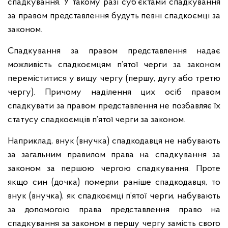
спадкування. У такому разі суб’єктами спадкування
за правом представлення будуть певні спадкоємці за
законом.
Спадкування за правом представлення надає
можливість спадкоємцям п’ятої черги за законом
переміститися у вищу чергу (першу, дугу або третю
чергу). Причому наділення цих осіб правом
спадкувати за правом представлення не позбавляє їх
статусу спадкоємців п’ятої черги за законом.
Наприклад, внук (внучка) спадкодавця не набувають
за загальним правилом права на спадкування за
законом за першою чергою спадкування. Проте
якщо син (дочка) померли раніше спадкодавця, то
внук (внучка), як спадкоємці п’ятої черги, набувають
за допомогою права представлення право на
спадкування за законом в першу чергу замість свого