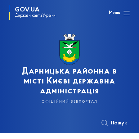
GOV.UA
Меню
Державні сайти України
Дарницька районна в
місті Києві державна
адміністрація
офіційний вебпортал
Пошук