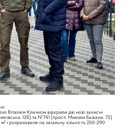
ні.
ою Віталієм Кличком відкрили дві нові захисні
ківська, 12Б) та №741 (просп. Миколи Бажана, 7Е).
² і розраховане на загальну кількість 250-290