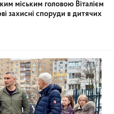
ьким міським головою Віталієм
ві захисні споруди в дитячих