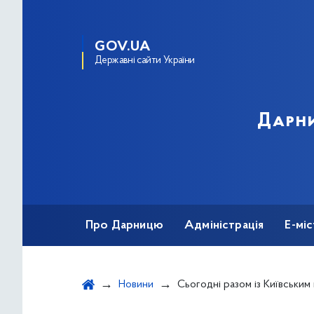
GOV.UA
Державні сайти України
Дарни
Про Дарницю
Адміністрація
Е-мі
Новини
Сьогодні разом із Київським міським головою Віталієм Кличком відкрили дві нові за