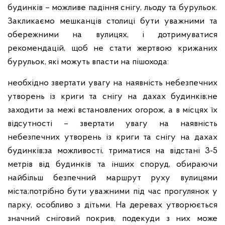
будинків – можливе падіння снігу, льоду та бурульок.
Закликаємо мешканців столиці бути уважними та
обережними на вулицях, і дотримуватися
рекомендацій, щоб не стати жертвою крижаних
бурульок, які можуть впасти на пішохода:
необхідно звертати увагу на наявність небезпечних
утворень із криги та снігу на дахах будинків;
не
заходити за межі встановлених огорож, а в місцях їх
відсутності – звертати увагу на наявність
небезпечних утворень із криги та снігу на дахах
будинків;
за можливості, триматися на відстані 3-5
метрів від будинків та інших споруд, обираючи
найбільш безпечний маршрут руху вулицями
міста;
потрібно бути уважними під час прогулянок у
парку, особливо з дітьми. На деревах утворюється
значний сніговий покрив, подекуди з них може