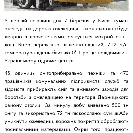
У першій половині дня 7 березня у Києві туман,
ожеледь, на дорогах ожеледиця. Також сьогодні буде
хмарно з проясненнями, очікується мокрий сніг і
дощ. Вітер переважно південно-східний, 7-12 м/с,
температура вдень близько 0°. Про це повідомили в
Українському гідрометцентрі.
45 одиниць снігоприбиральної техніки та 470
працівників комунальних підприємств, служб та
відомств прибирають сніг та вживають заходів для
боротьби з ожеледицею на території Дарницького
району столиці. За минулу добу вивезено 500 тн
снігу та використано 72 тн піскосоляної суміші.
Аби
уникнути ожеледиці, дорожнє покриття обробляють
посипальними матеріалами. Окрім того, працюють