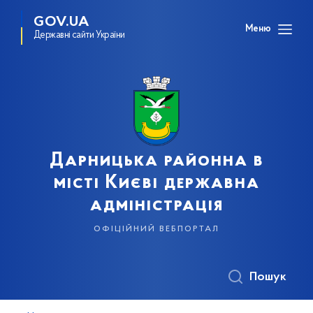
GOV.UA
Меню
Державні сайти України
Дарницька районна в
місті Києві державна
адміністрація
офіційний вебпортал
Пошук