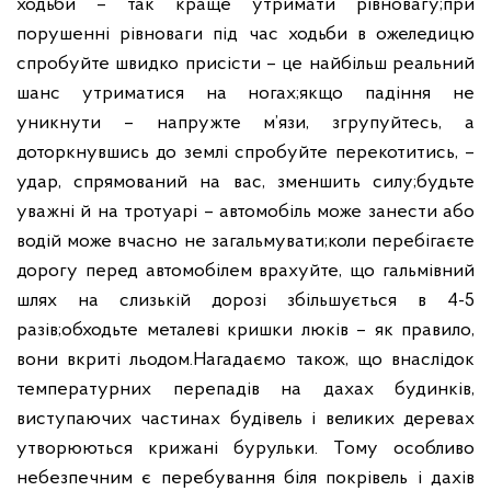
ходьби – так краще утримати рівновагу;
при
порушенні рівноваги під час ходьби в ожеледицю
спробуйте швидко присісти – це найбільш реальний
шанс утриматися на ногах;
якщо падіння не
уникнути – напружте м’язи, згрупуйтесь, а
доторкнувшись до землі спробуйте перекотитись, –
удар, спрямований на вас, зменшить силу;
будьте
уважні й на тротуарі – автомобіль може занести або
водій може вчасно не загальмувати;
коли перебігаєте
дорогу перед автомобілем врахуйте, що гальмівний
шлях на слизькій дорозі збільшується в 4-5
разів;
обходьте металеві кришки люків – як правило,
вони вкриті льодом.
Нагадаємо також, що внаслідок
температурних перепадів на дахах будинків,
виступаючих частинах будівель і великих деревах
утворюються крижані бурульки. Тому особливо
небезпечним є перебування біля покрівель і дахів