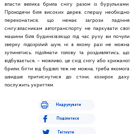
впасти велика брила снігу разом із бурульками.
Проходячи біля високих дерев, спершу необхідно
переконатися, що немає загрози падіння
снігу;
власникам автотранспорту не паркувати свої
машини біля будинків;
якщо під час руху ви почули
зверху підозрілий шум, ні в якому разі не можна
зупинятись, підіймати голову та роздивлятись, що
відбувається, – можливо, це схід снігу або крижаної
брили; бігти від будівлі теж не можна, треба якомога
швидше притиснутися до стіни, козирок даху
послужить укриттям.
Надрукувати
Поділитися
Твітнути