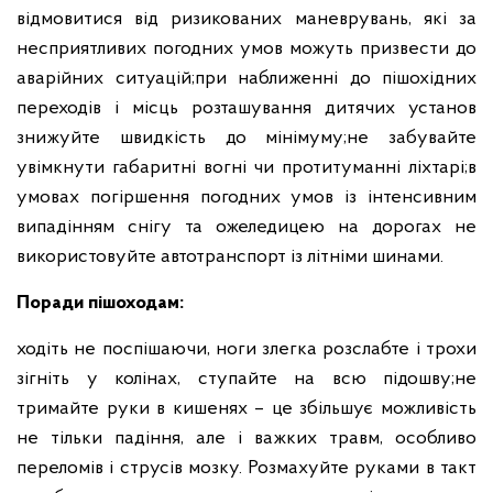
відмовитися від ризикованих маневрувань, які за
несприятливих погодних умов можуть призвести до
аварійних ситуацій;
при наближенні до пішохідних
переходів і місць розташування дитячих установ
знижуйте швидкість до мінімуму;
не забувайте
увімкнути габаритні вогні чи протитуманні ліхтарі;
в
умовах погіршення погодних умов із інтенсивним
випадінням снігу та ожеледицею на дорогах не
використовуйте автотранспорт із літніми шинами.
Поради пішоходам:
ходіть не поспішаючи, ноги злегка розслабте і трохи
зігніть у колінах, ступайте на всю підошву;
не
тримайте руки в кишенях – це збільшує можливість
не тільки падіння, але і важких травм, особливо
переломів і струсів мозку. Розмахуйте руками в такт