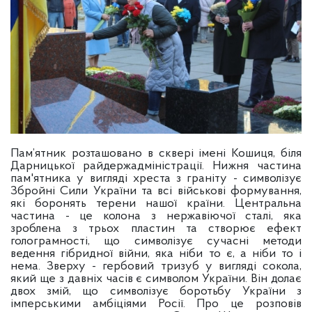
Пам’ятник розташовано в сквері імені Кошиця, біля
Дарницької райдержадміністрації. Нижня частина
пам'ятника у вигляді хреста з граніту - символізує
Збройні Сили України та всі військові формування,
які боронять терени нашої країни. Центральна
частина - це колона з нержавіючої сталі, яка
зроблена з трьох пластин та створює ефект
голограмності, що символізує сучасні методи
ведення гібридної війни, яка ніби то є, а ніби то і
нема. Зверху - гербовий тризуб у вигляді сокола,
який ще з давніх часів є символом України. Він долає
двох змій, що символізує боротьбу України з
імперськими амбіціями Росії. Про це розповів