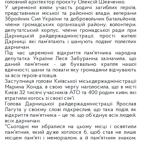
головний архітектор проєкту Олексій Шевченко.
У церемонії взяли участь родичі загиблих героїв,
представники міської та районної влади, ветерани
Збройних Сил України та добровольчих батальйонів,
члени громадських організацій району, волонтери,
депутатський корпус, члени громадської ради при
Дарницькій райдержадміністрації, прості жителі
Дарниці, які пам’ятають і шанують подвиг полеглих
дарничан.
Під час церемонії відкриття пам'ятника народна
депутатка України Леся Забуранна зазначила, що
даний пам'ятник - це буквально крапля нашої
вдячності, шани та поваги яку громадяни відчувають
за всіх героїв-атовців.
Заступниця голови Київської міськдержадміністрації
Марина Хонда, в свою чергу наголосила, що в місті
Києві 32 тисячі учасників АТО та 400 родин киян, які
втратили когось зі своєї сім'ї.
Голова Дарницької райдержадміністрації Ярослав
Лагута у своєму слові підкреслив, що така подія, як
відкриття пам’ятника – це те, що об’єднує всіх людей,
всіх дарничан.
"Сьогодні ми зібралися на цьому місці і освятили
пам'ятник, який дуже хотілося б, щоб став не лише
місцем пам'яті і меморіалом, а й пам'ятним знаком,