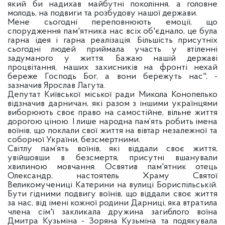
який би надихав майбутні покоління, а головне
молодь, на подвиги та розбудову нашої держави.
Мене сьогодні переповнюють емоції, що
спорудження пам'ятника нас всіх об'єднало, це була
гарна ідея і гарна реалізація. Більшість присутніх
сьогодні людей приймала участь у втіленні
задуманого у життя. Бажаю нашій державі
процвітання, наших захисників на фронті нехай
береже Господь Бог, а вони бережуть нас", -
зазначив Ярослав Лагута.
Депутат Київської міської ради Микола Конопелько
відзначив дарничан, які разом з іншими українцями
виборюють своє право на самостійне, вільне життя
дорогою ціною. І лише народна пам’ять робить імена
воїнів, що поклали свої життя на вівтар незалежної та
соборної України, безсмертними.
Світлу пам’ять воїнів, які віддали своє життя,
увійшовши в безсмертя, присутні вшанували
хвилиною мовчання. Освятив пам'ятник отець
Олександр, настоятель Храму Святої
Великомучениці Катерини на вулиці Бориспільській.
Бути гідними подвигу воїнів, що віддали своє життя
за нас, від імені кожної родини Дарниці, яка втратила
члена сім'ї закликала дружина загиблого воїна
Дмитра Кузьміна - Зоряна Кузьміна та подякувала