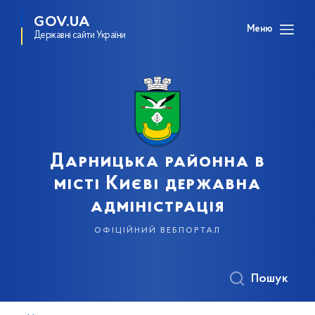
GOV.UA
Меню
Державні сайти України
Дарницька районна в
місті Києві державна
адміністрація
офіційний вебпортал
Пошук