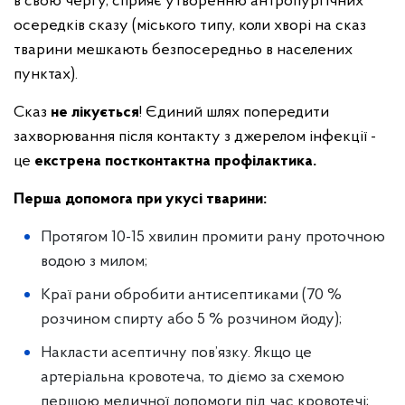
в свою чергу, сприяє утворенню антропургічних
осередків сказу (міського типу, коли хворі на сказ
тварини мешкають безпосередньо в населених
пунктах).
Сказ
не лікується
! Єдиний шлях попередити
захворювання після контакту з джерелом інфекції -
це
екстрена постконтактна профілактика
.
Перша допомога при укусі тварини:
Протягом 10-15 хвилин промити рану проточною
водою з милом;
Краї рани обробити антисептиками (70 %
розчином спирту або 5 % розчином йоду);
Накласти асептичну пов’язку. Якщо це
артеріальна кровотеча, то діємо за схемою
першою медичної допомоги під час кровотечі;