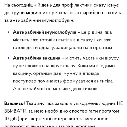
На сьогоднішній день для профілактики сказу існує
дві групи медичних препаратів: антирабічна вакцина
та антирабічний імуноглобулін.
Антирабічний імуноглобулін
– це рідина, яка
містить вже готові антитіла від сказу і які вже
готові діяти одразу, захищаючи наш організм.
Антирабічна вакцина
– містить частинки вірусу,
дуже схожого на вірус сказу. Коли ми вводимо
вакцину, організм дає імунну відповідь і
поступово починають формуватися антитіла.
Але це займає не меньше двох тижнів
.
Важливо!
Тварину, яка завдала ушкоджень людині, НЕ
ВБИВАТИ, за нею необхідно спостерігати протягом
10 діб (при зверненні потерпілого за медичною
допомогою лікувальний заклад інформує