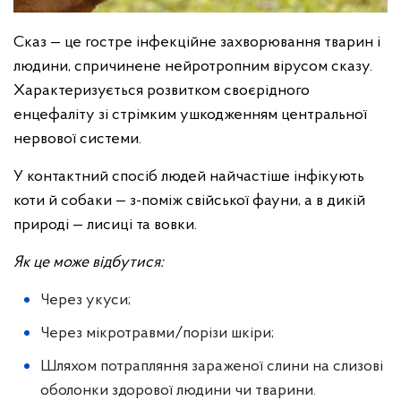
Сказ — це гостре інфекційне захворювання тварин і
людини, спричинене нейротропним вірусом сказу.
Характеризується розвитком своєрідного
енцефаліту зі стрімким ушкодженням центральної
нервової системи.
У контактний спосіб людей найчастіше інфікують
коти й собаки — з-поміж свійської фауни, а в дикій
природі — лисиці та вовки.
Як це може відбутися:
Через укуси;
Через мікротравми/порізи шкіри;
Шляхом потрапляння зараженої слини на слизові
оболонки здорової людини чи тварини.