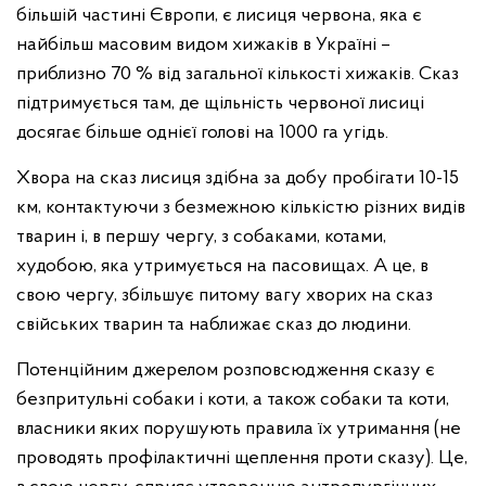
більшій частині Європи, є лисиця червона, яка є
найбільш масовим видом хижаків в Україні –
приблизно 70 % від загальної кількості хижаків. Сказ
підтримується там, де щільність червоної лисиці
досягає більше однієї голові на 1000 га угідь.
Хвора на сказ лисиця здібна за добу пробігати 10-15
км, контактуючи з безмежною кількістю різних видів
тварин і, в першу чергу, з собаками, котами,
худобою, яка утримується на пасовищах. А це, в
свою чергу, збільшує питому вагу хворих на сказ
свійських тварин та наближає сказ до людини.
Потенційним джерелом розповсюдження сказу є
безпритульні собаки і коти, а також собаки та коти,
власники яких порушують правила їх утримання (не
проводять профілактичні щеплення проти сказу). Це,