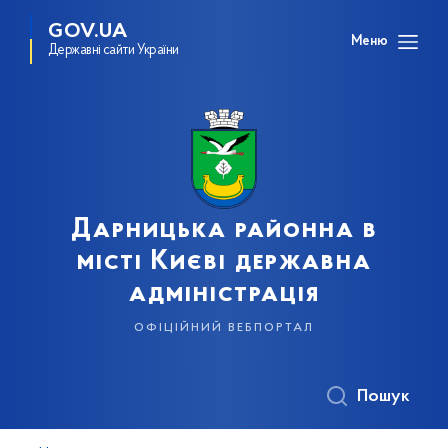
GOV.UA
Меню
Державні сайти України
Дарницька районна в
місті Києві державна
адміністрація
офіційний вебпортал
Пошук