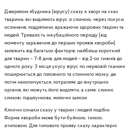
Джерелом збудника (вірусу) сказу є хворі на сказ
тварини, які виділяють вірус зі слиною, через покуси,
ослиненя, подряпини, вражаючи здорових тварин та
людей. Тривалість інкубаційного періоду (від
моменту зараження до перших проявів хвороби)
залежить від багатьох факторів, найбільш короткий
для тварин – 7-8 днів, для людей – від 2-ох тижнів до
одного року. З місця укусу вірус по нервовій тканині
поширюється до головного та спинного мозку, де
потім накопичується, потрапляє до внутрішніх
органів, які можуть його виділяти, а саме: слинні,
слизові, підшлункова, молочні залози.
Клінічні ознаки сказу у тварин і людей подібні.
Форма хвороби може бути буйною, тихою,
атиповою. Для типового прояву сказу характерні