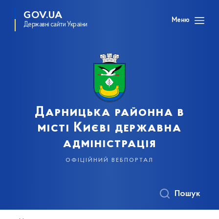
GOV.UA
Меню
Державні сайти України
Дарницька районна в
місті Києві державна
адміністрація
офіційний вебпортал
Пошук