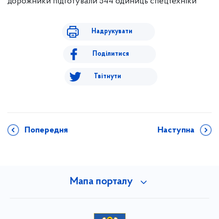
дорожники підготували 544 одиниць спецтехніки
Надрукувати
Поділитися
Твітнути
Попередня
Наступна
Мапа порталу