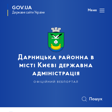
GOV.UA
Меню
Державні сайти України
Дарницька районна в
місті Києві державна
адміністрація
офіційний вебпортал
Пошук