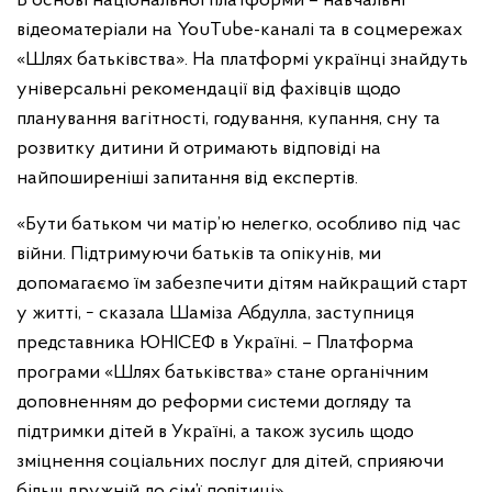
В основі національної платформи – навчальні
відеоматеріали на YouTube-каналі та в соцмережах
«Шлях батьківства». На платформі українці знайдуть
універсальні рекомендації від фахівців щодо
планування вагітності, годування, купання, сну та
розвитку дитини й отримають відповіді на
найпоширеніші запитання від експертів.
«Бути батьком чи матір’ю нелегко, особливо під час
війни. Підтримуючи батьків та опікунів, ми
допомагаємо їм забезпечити дітям найкращий старт
у житті, − сказала Шаміза Абдулла, заступниця
представника ЮНІСЕФ в Україні. – Платформа
програми «Шлях батьківства» стане органічним
доповненням до реформи системи догляду та
підтримки дітей в Україні, а також зусиль щодо
зміцнення соціальних послуг для дітей, сприяючи
більш дружній до сім’ї політиці».