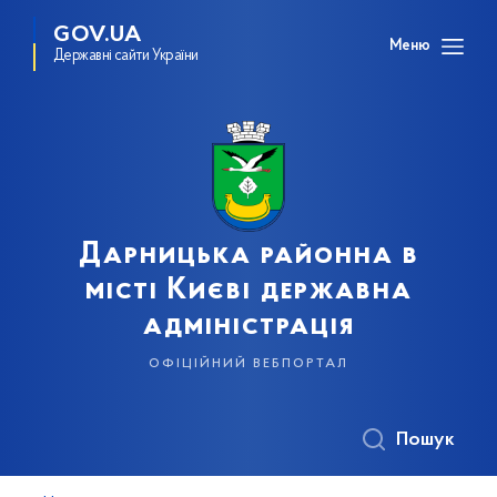
GOV.UA
Меню
Державні сайти України
Дарницька районна в
місті Києві державна
адміністрація
офіційний вебпортал
Пошук