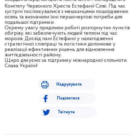
Комітету Червоного Хреста Естефанії Сілві. Під час
зустрічі поспілкувалися з мешканцями пошкоджених
осель та визначили їхні першочергові потреби для
подальшої підтримки.
Окрему увагу приділили роботі розгорнутих пунктів
обігріву, які забезпечують людей теплом під час
морозів. Досвід пані Естефанії у налагодженні
стратегічної співпраці та логістики допоможе у
реалізації ефективних рішень для відновлення
життєдіяльності району.
Щиро дякуємо за підтримку міжнародної спільноти.
Слава Україні!
Надрукувати
Поділитися
Твітнути