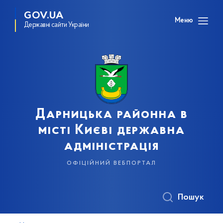
GOV.UA
Меню
Державні сайти України
Дарницька районна в
місті Києві державна
адміністрація
офіційний вебпортал
Пошук