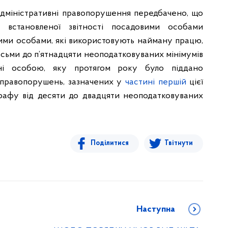
адміністративні правопорушення передбачено, що
встановленої звітності посадовими особами
чними особами, які використовують найману працю,
осьми до п’ятнадцяти неоподатковуваних мінімумів
нені особою, яку протягом року було піддано
 правопорушень, зазначених у
частині першій
цієї
трафу від десяти до двадцяти неоподатковуваних
Поділитися
Твітнути
Наступна