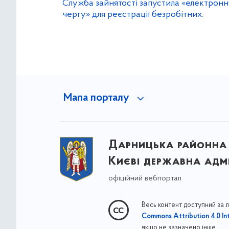
Служба зайнятості запустила «електрон
чергу» для реєстрації безробітних.
Мапа порталу
Дарницька районна 
Києві державна адмі
офіційний вебпортал
Весь контент доступний за 
Commons Attribution 4.0 Int
якщо не зазначено інше