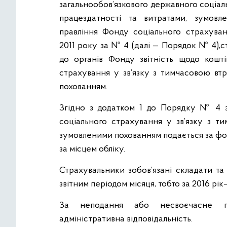
загальнообов’язкового державного соціал
працездатності та витратами, зумовл
правління Фонду соціального страхуван
2011 року за № 4 (далі — Порядок № 4),
до органів Фонду звітність щодо кошті
страхування у зв’язку з тимчасовою вт
похованням.
Згідно з додатком 1 до Порядку № 4 зв
соціального страхування у зв’язку з т
зумовленими похованням подається за ф
за місцем обліку.
Страхувальники зобов’язані складати та
звітним періодом місяця, тобто за 2016 рік
За неподання або несвоєчасне под
адміністративна відповідальність.