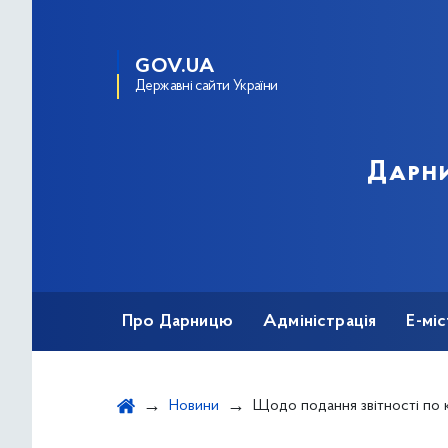
GOV.UA
Державні сайти України
Дарни
Про Дарницю
Адміністрація
Е-мі
Новини
Щодо подання звітності по коштах загальнообов’язкового державного соціального страхування у зв’язку з тимчасовою втратою