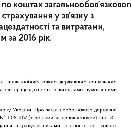
 по коштах загальнообов’язковог
страхування у зв’язку з
цездатності та витратами,
 за 2016 рік.
ах загальнообов’язкового державного соціального
ратою працездатності та витратами, зумовленими
5 Закону України “Про загальнообов’язкове державне
№ 1105-XIV (зі змінами та доповненнями) та п. 3.1,
ання страхувальниками звітності по коштах