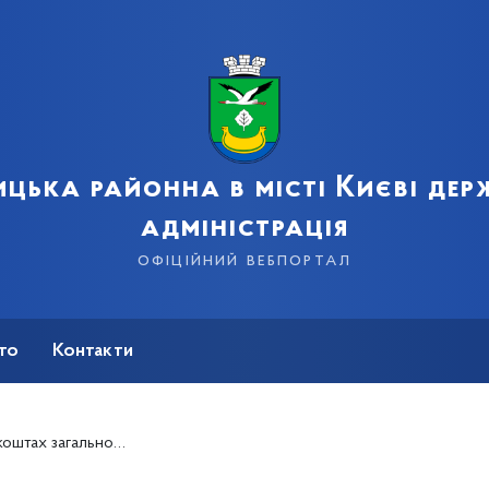
цька районна в місті Києві де
адміністрація
офіційний вебпортал
сто
Контакти
 працездатності та витратами, зумовленими похованням за 2016 рік.