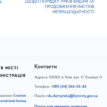
ну
ЩОДО ПОРЯДКУ, УМОВ ВИДАЧІ ТА
ПРОДОВЖЕННЯ ЛИСТКІВ
НЕПРАЦЕЗДАТНОСТІ
Контакти
в місті
ністрація
Адреса:
02068, м. Київ, вул. О. Кошиця, 11
Телефон:
+380 (44) 366-55-42
ліцензією
Пошта:
rda.darnytska@kyivcity.gov.ua
Creative
,
ernational license
Пошта для звернень громадян