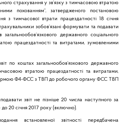
ьного страхування у зв’язку з тимчасовою втратою
еними похованням”, затвердженого постановою
ня з тимчасової втрати працездатності 18 січня
страхувальники зобов’язані формувати та подавати
в загальнообов’язкового державного соціального
ратою працездатності та витратами, зумовленими
іт по коштах загальнообов’язкового державного
имчасовою втратою працездатності та витратами,
ормою Ф4-ФСС з ТВП до робочого органу ФСС ТВП
 подавати звіт не пізніше 20 числа наступного за
– до 20 січня 2017 року (включно).
ання встановленої звітності передбачена