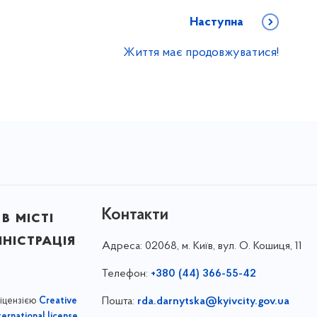
Наступна
Життя має продовжуватися!
Контакти
в місті
ністрація
Адреса:
02068, м. Київ, вул. О. Кошиця, 11
Телефон:
+380 (44) 366-55-42
ліцензією
Пошта:
rda.darnytska@kyivcity.gov.ua
Creative
,