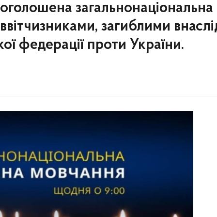
. оголошена загальнонаціональна
іввітчизниками, загиблими внасл
кої федерації проти України.