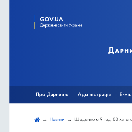
GOV.UA
Державні сайти України
Дарни
Про Дарницю
Адміністрація
Е-мі
Новини
Щоденно о 9 год. 00 хв. оголошена загальнонаціональна хвилина мовчання за співвітчизниками, загиблими вна