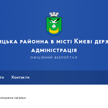
цька районна в місті Києві де
адміністрація
офіційний вебпортал
сто
Контакти
слідок збройної агресії Російської федерації проти України.