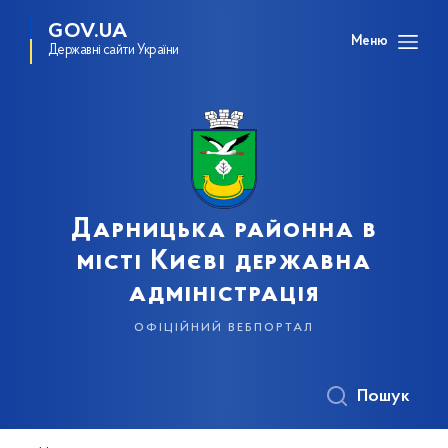
GOV.UA
Меню
Державні сайти України
Дарницька районна в
місті Києві державна
адміністрація
офіційний вебпортал
Пошук