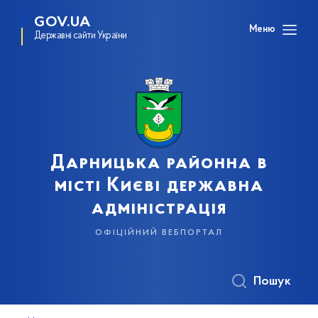
GOV.UA
Меню
Державні сайти України
Дарницька районна в
місті Києві державна
адміністрація
офіційний вебпортал
Пошук