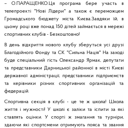
– О.ПАРАЩЕНКО.
Ця програма бере участь в
телепроекті "Нові Лідери" а також є переможцем
Громадського бюджету міста Києва.
Завдяки їй, в
цьому році вже понад 150 дітей займається в мережі
спортивних клубів - Безкоштовно!
В день відкриття нового клубу зберуться усі друзі
Благодійного Фонду та СК "Сильна Нація" На заході
буде спеціальний гість Олександр Ярмак, депутати
та представники Дарницької районної в місті Києві
державної адміністрації, представники підприємств
та керівники різних спортивних організацій та
федерацій.
Спортивна секція в клубі - це те ж школа! Школа
життя і мужності! У школі є заліки та іспити за які
ставлять оцінки. У спорті ж змагання та турніри,
здаючи які спортсмени отримують пояса та звання