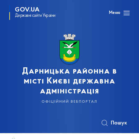
GOV.UA
Меню
Державні сайти України
Дарницька районна в
місті Києві державна
адміністрація
офіційний вебпортал
Пошук