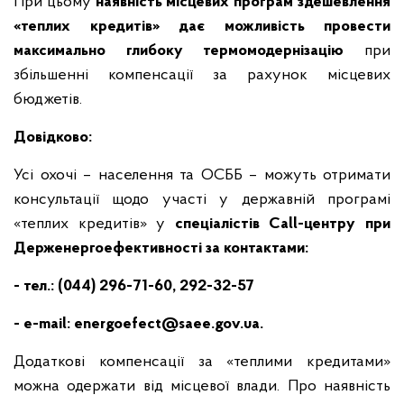
При цьому
наявність місцевих програм здешевлення
«теплих кредитів» дає можливість провести
максимально глибоку термомодернізацію
при
збільшенні компенсації за рахунок місцевих
бюджетів.
Довідково:
Усі охочі – населення та ОСББ – можуть отримати
консультації щодо участі у державній програмі
«теплих кредитів» у
спеціалістів
Call
-центру при
Держенергоефективност
і за контактами:
- тел.: (044) 296-71-60, 292-32-57
- e-mail:
energoefect@saee.gov.ua
.
Додаткові компенсації за «теплими кредитами»
можна одержати від місцевої влади. Про наявність