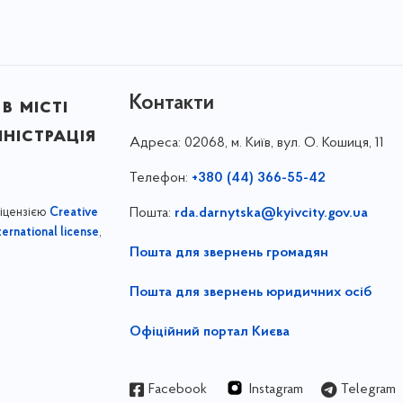
Контакти
в місті
ністрація
Адреса:
02068, м. Київ, вул. О. Кошиця, 11
Телефон:
+380 (44) 366-55-42
ліцензією
Пошта:
rda.darnytska@kyivcity.gov.ua
Creative
,
ernational license
Пошта для звернень громадян
Пошта для звернень юридичних осіб
Офіційний портал Києва
Facebook
Instagram
Telegram