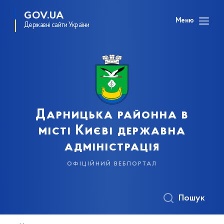
GOV.UA
Меню
Державні сайти України
Дарницька районна в
місті Києві державна
адміністрація
офіційний вебпортал
Пошук