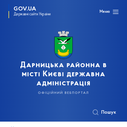
GOV.UA
Меню
Державні сайти України
Дарницька районна в
місті Києві державна
адміністрація
офіційний вебпортал
Пошук