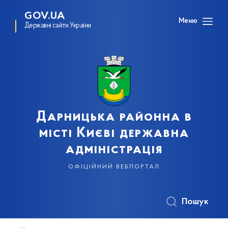
GOV.UA
Меню
Державні сайти України
Дарницька районна в
місті Києві державна
адміністрація
офіційний вебпортал
Пошук