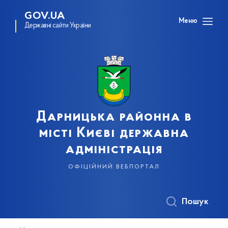
GOV.UA
Меню
Державні сайти України
Дарницька районна в
місті Києві державна
адміністрація
офіційний вебпортал
Пошук