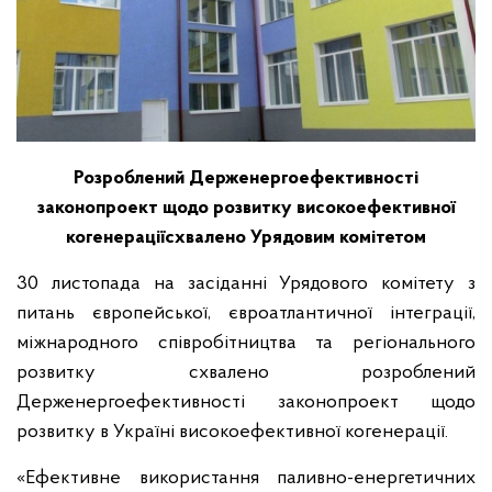
Розроблений Держенергоефективності
законопроект щодо розвитку високоефективної
когенерації
c
хвалено Урядовим комітетом
30 листопада на засіданні Урядового комітету з
питань європейської, євроатлантичної інтеграції,
міжнародного співробітництва та регіонального
розвитку схвалено розроблений
Держенергоефективності законопроект щодо
розвитку в Україні високоефективної когенерації.
«Ефективне використання паливно-енергетичних