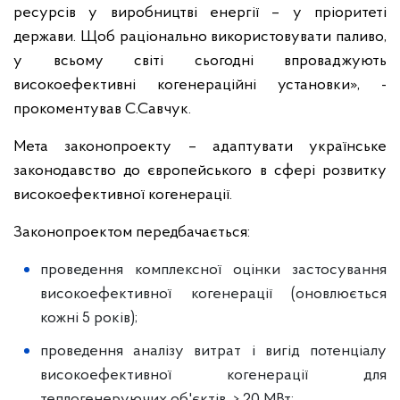
ресурсів у виробництві енергії – у пріоритеті
держави. Щоб раціонально використовувати паливо,
у всьому світі сьогодні впроваджують
високоефективні когенераційні установки», -
прокоментував С.Савчук.
Мета законопроекту – адаптувати українське
законодавство до європейського в сфері розвитку
високоефективної когенерації.
Законопроектом передбачається:
проведення комплексної оцінки застосування
високоефективної когенерації (оновлюється
кожні 5 років);
проведення аналізу витрат і вигід потенціалу
високоефективної когенерації для
теплогенеруючих об'єктів > 20 МВт;