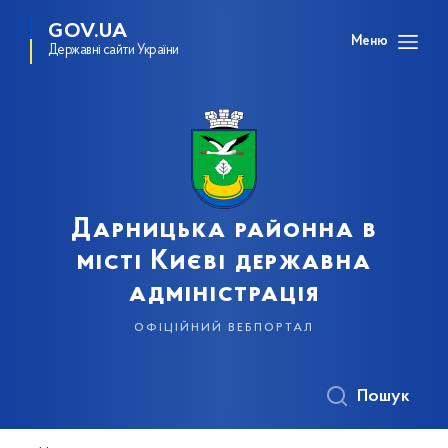
GOV.UA
Меню
Державні сайти України
Дарницька районна в
місті Києві державна
адміністрація
офіційний вебпортал
Пошук