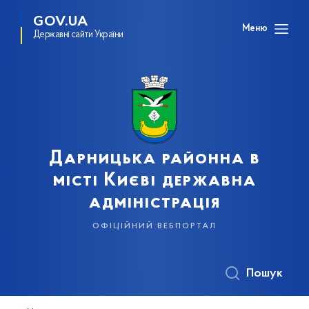
GOV.UA
Меню
Державні сайти України
Дарницька районна в
місті Києві державна
адміністрація
офіційний вебпортал
Пошук