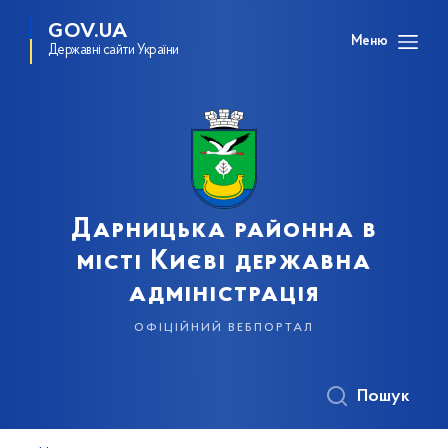
GOV.UA
Меню
Державні сайти України
Дарницька районна в
місті Києві державна
адміністрація
офіційний вебпортал
Пошук