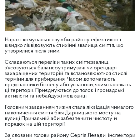
Наразі, комунальні служби району ефективно і
швидко ліквідовують стихійні звалища сміття, що
утворилися після зими.
Складаються переліки таких сміттєзвалищ,
з’ясовуються балансоутримувачі чи орендарі
захаращених територій та встановлюються стислі
терміни для прибирання. Часом допомагають
представники бізнесу або установи, яким належать
ці території. Приєднуються до толок і громадські
активісти та небайдужі мешканці.
Головним завданням тижня стала ліквідація чималого
накопичення сміття біля Дарницького мосту на
вулиці Причальній аби забезпечити чистоту й
порядок на цій території.
За словами голови району Сергія Левади, інспектори