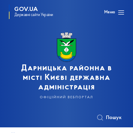
GOV.UA
Меню
Державні сайти України
Дарницька районна в
місті Києві державна
адміністрація
офіційний вебпортал
Пошук