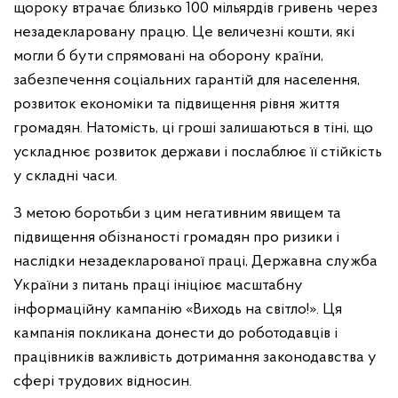
щороку втрачає близько 100 мільярдів гривень через
незадекларовану працю. Це величезні кошти, які
могли б бути спрямовані на оборону країни,
забезпечення соціальних гарантій для населення,
розвиток економіки та підвищення рівня життя
громадян. Натомість, ці гроші залишаються в тіні, що
ускладнює розвиток держави і послаблює її стійкість
у складні часи.
З метою боротьби з цим негативним явищем та
підвищення обізнаності громадян про ризики і
наслідки незадекларованої праці, Державна служба
України з питань праці ініціює масштабну
інформаційну кампанію «Виходь на світло!». Ця
кампанія покликана донести до роботодавців і
працівників важливість дотримання законодавства у
сфері трудових відносин.