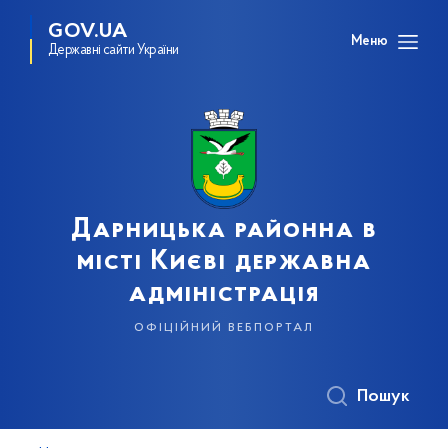
GOV.UA
Меню
Державні сайти України
Дарницька районна в
місті Києві державна
адміністрація
офіційний вебпортал
Пошук