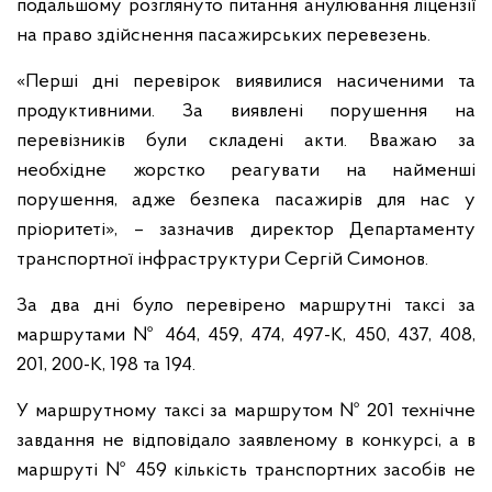
подальшому розглянуто питання анулювання ліцензії
на право здійснення пасажирських перевезень.
«Перші дні перевірок виявилися насиченими та
продуктивними. За виявлені порушення на
перевізників були складені акти. Вважаю за
необхідне жорстко реагувати на найменші
порушення, адже безпека пасажирів для нас у
пріоритеті», – зазначив директор Департаменту
транспортної інфраструктури Сергій Симонов.
За два дні було перевірено маршрутні таксі за
маршрутами № 464, 459, 474, 497-К, 450, 437, 408,
201, 200-К, 198 та 194.
У маршрутному таксі за маршрутом № 201 технічне
завдання не відповідало заявленому в конкурсі, а в
маршруті № 459 кількість транспортних засобів не