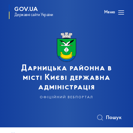
GOV.UA
Меню
Державні сайти України
Дарницька районна в
місті Києві державна
адміністрація
офіційний вебпортал
Пошук