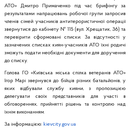
АТО» Дмитро Примаченко під час брифінгу за
результатами напрацювань робочої групи запросив
членів сімей учасників антитерористичної операції
звернутися до кабінету № 115 (вул. Хрещатик, 36) та
перевірити сформовані списки. За відсутності у
зазначених списках киян-учасників АТО їхні родичі
зможуть подати необхідні документи для доручення
до списку.
Голова ГО «Київська міська спілка ветеранів АТО»
Ігор Марі звернувся до бійців різних батальйонів, у
яких відбували службу кияни, з пропозицією
делегувати своїх представників для участі в
обговореннях, прийнятті рішень та контролю над
їхнім виконанням.
За інформацією:
kievcity.gov.ua