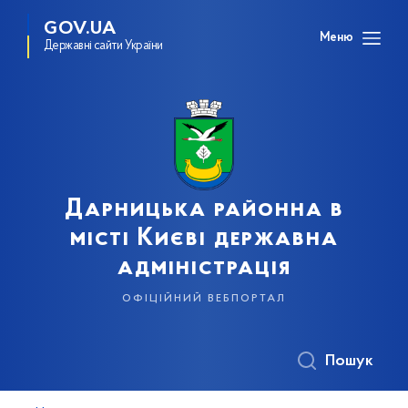
GOV.UA
Меню
Державні сайти України
Дарницька районна в
місті Києві державна
адміністрація
офіційний вебпортал
Пошук