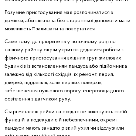
Розумне пристосування має розпочинатися з
домівки, аби вільно та без сторонньої допомоги мати
можливість її залишати та повертатися.
Саме тому, до пріоритетів у поточному році по
нашому району окрім укриттів додалися роботи з
фізичного пристосування вхідних груп житлових
будинків із встановленням пандуса або підйомника
залежно від кількості східців, їх ремонт, перил,
дверей, піддашків, холів перших поверхів,
забезпечення нульового порогу, енергоощадного
освітлення з датчиком руху.
Старі металеві рейки на сходах не виконують своїй
функцій, а подекуди є й небезпечними, окремі
пандуси мають занадто різкий ухил чи відслужили