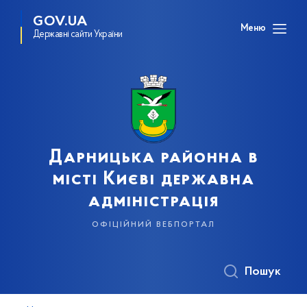
GOV.UA
Меню
Державні сайти України
Дарницька районна в
місті Києві державна
адміністрація
офіційний вебпортал
Пошук