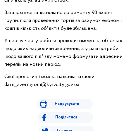
свій експлуатаційний строк.
Загалом вже заплановано до ремонту 93 вхідні
групи, після проведених торгів за рахунок економії
коштів кількість обʼєктів буде збільшена.
У першу чергу роботи проводитимемо на обʼєктах
щодо яких надходили звернення, а у разі потреби
щодо вашого підʼїзду можемо формувати адресний
перелік на новий період.
Свої пропозиції можна надсилати сюди:
darn_zverngrom@kyivcity.gov.ua
Надрукувати
Поділитися
Твітнути