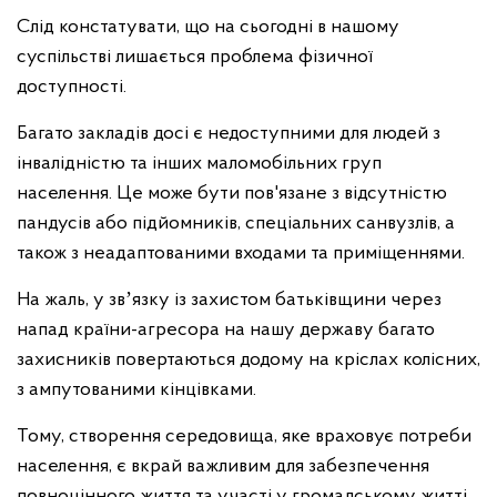
Слід констатувати, що на сьогодні в нашому
суспільстві лишається проблема фізичної
доступності.
Багато закладів досі є недоступними для людей з
інвалідністю та інших маломобільних груп
населення. Це може бути пов'язане з відсутністю
пандусів або підйомників, спеціальних санвузлів, а
також з неадаптованими входами та приміщеннями.
На жаль, у звʼязку із захистом батьківщини через
напад країни-агресора на нашу державу багато
захисників повертаються додому на кріслах колісних,
з ампутованими кінцівками.
Тому, створення середовища, яке враховує потреби
населення, є вкрай важливим для забезпечення
повноцінного життя та участі у громадському житті.