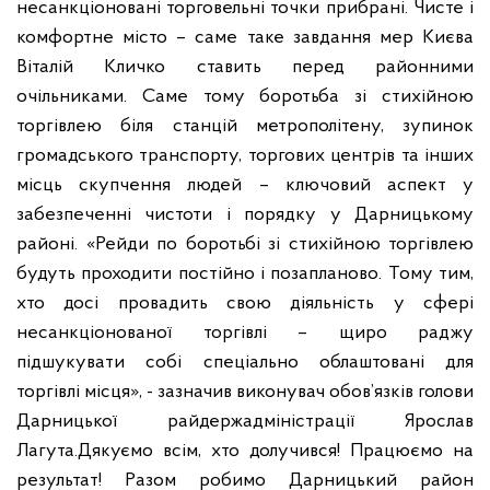
несанкціоновані торговельні точки прибрані.
Чисте і
комфортне місто – саме таке завдання мер Києва
Віталій Кличко ставить перед районними
очільниками. Саме тому боротьба зі стихійною
торгівлею біля станцій метрополітену, зупинок
громадського транспорту, торгових центрів та інших
місць скупчення людей – ключовий аспект у
забезпеченні чистоти і порядку у Дарницькому
районі.
«Рейди по боротьбі зі стихійною торгівлею
будуть проходити постійно і позапланово. Тому тим,
хто досі провадить свою діяльність у сфері
несанкціонованої торгівлі – щиро раджу
підшукувати собі спеціально облаштовані для
торгівлі місця», - зазначив виконувач обов’язків голови
Дарницької райдержадміністрації Ярослав
Лагута.
Дякуємо всім, хто долучився! Працюємо на
результат! Разом робимо Дарницький район