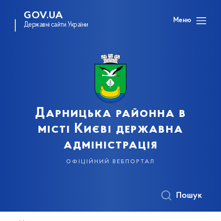
GOV.UA
Меню
Державні сайти України
Дарницька районна в
місті Києві державна
адміністрація
офіційний вебпортал
Пошук