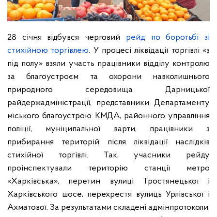
28 січня відбувся черговий
рейд по боротьбі зі
стихійною торгівлею
.
У процесі ліквідації торгівлі «з
під полу» взяли участь працівники відділу контролю
за благоустроєм та охорони навколишнього
природного середовища Дарницької
райдержадміністрації, представники Департаменту
міського благоустрою КМДА, районного управління
поліції, муніципальної варти, працівники з
прибирання територій після ліквідації наслідків
стихійної торгівлі.
Так, учасники рейду
проінспектували територію станції метро
«Харківська», перетин вулиці Тростянецької і
Харківського шосе, перехрестя вулиць Урлівської і
Ахматової. За результатами складені адмінпротоколи,