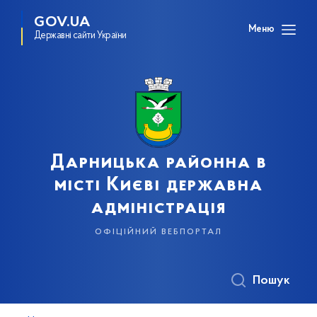
GOV.UA
Меню
Державні сайти України
Дарницька районна в
місті Києві державна
адміністрація
офіційний вебпортал
Пошук