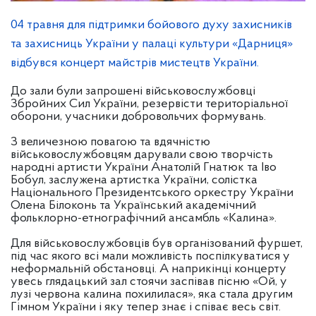
04 травня для підтримки бойового духу захисників
та захисниць України у палаці культури «Дарниця»
відбувся концерт майстрів мистецтв України.
До зали були запрошені військовослужбовці
Збройних Сил України, резервісти територіальної
оборони, учасники добровольчих формувань.
З величезною повагою та вдячністю
військовослужбовцям дарували свою творчість
народні артисти України Анатолій Гнатюк та Іво
Бобул, заслужена артистка України, солістка
Національного Президентського оркестру України
Олена Білоконь та Український академічний
фольклорно-етнографічний ансамбль «Калина».
Для військовослужбовців був організований фуршет,
під час якого всі мали можливість поспілкуватися у
неформальній обстановці. А наприкінці концерту
увесь глядацький зал стоячи заспівав пісню «Ой, у
лузі червона калина похилилася», яка стала другим
Гімном України і яку тепер знає і співає весь світ.