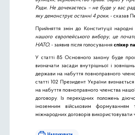
Ради. Не дочекаєтесь – не буде у вас рад
яку демонструє останні 4 роки
, - сказав
Прийняття змін до Конституції народні
нашого європейського вибору, це почато
НАТО
, - заявив після голосування
спікер п
У статті 85 Основного закону буде про
визначати засади внутрішньої і зовнішнь
держави на набуття повноправного членс
статті 102 Президент України визнається
на набуття повноправного членства нашої 
договору. Із перехідних положень діюч
іноземним військовим формуванням 
міжнародних договорів використовувати чи
Надрукувати