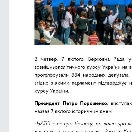
В четвер, 7 лютого, Верховна Рада у
зовнішньополітичного курсу України на 
проголосували 334 народних депутата. 
згідно з якими парламент підтверджує н
курсу України.
Президент Петро Порошенко
, виступа
назвав 7 лютого історичним днем.
-НАТО – це про безпеку, не лише про ві
вулицях, верховенство права. Зараз у Кр