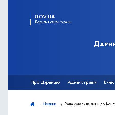
GOV.UA
Державні сайти України
Дарни
Про Дарницю
Адміністрація
Е-мі
Новини
Рада ухвалила зміни до Конституції щодо кур