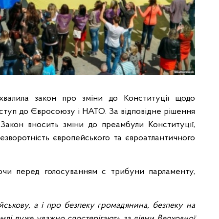
хвалила закон про зміни до Конституції щодо
вступ до Євросоюзу і НАТО. За відповідне рішення
Закон вносить зміни до преамбули Конституції,
езворотність європейського та євроатлантичного
ючи перед голосуванням с трибуни парламенту,
йськову, а і про безпеку громадянина, безпеку на
емлі дуже уважно спостерігають за діями Верховної