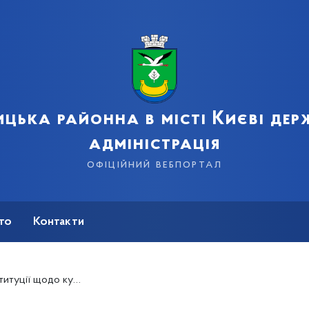
цька районна в місті Києві де
адміністрація
офіційний вебпортал
сто
Контакти
су на вступ до НАТО і ЄС