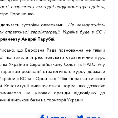
ості. І парламент сьогодні продемонструє єдність,
 Петро Порошенко.
 депутати зустріли оплесками.
-Це незворотність
к справжньої євроінтеграції. Україна буде в ЄС і
арламенту Андрій Парубій
.
писано, що Верховна Рада повноважна не тільки
ої політики, а й реалізовувати стратегічний курс
тва України в Європейському Союзі та НАТО. А у
 гарантом реалізації стратегічного курсу держави
країни в ЄС та в Організації Північноатлантичного
ої Конституції виключається норма, що дозволяє
тимчасово на умовах оренди відповідно до
нні військові бази на території України.
Поділитися
Твітнути